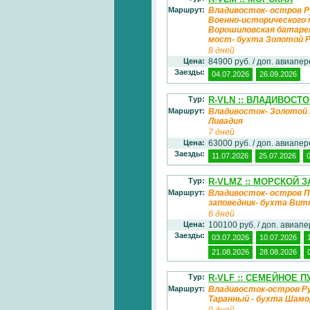
Маршрут:
Владивосток- остров Р
Военно-исторического 
Ворошиловская батарея
мост- бухта Золотой 
8 дней
Цена:
84900 руб. / доп. авиапе
Заезды:
04.07.2026
26.09.2026
Тур:
R-VLN :: ВЛАДИВОСТО
Маршрут:
Владивосток- Золотой 
Ливадия
7 дней
Цена:
63000 руб. / доп. авиапе
Заезды:
11.07.2026
25.07.2026
Тур:
R-VLMZ :: МОРСКОЙ 
Маршрут:
Владивосток- остров П
заповедник- бухта Вит
6 дней
Цена:
100100 руб. / доп. авиап
Заезды:
03.07.2026
10.07.2026
21.08.2026
28.08.2026
Тур:
R-VLF :: СЕМЕЙНОЕ 
Маршрут:
Владивосток-остров Рус
Таранный - бухта Шамор
9 дней