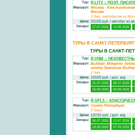
Тур:
R-LIT3 :: ПОЭТ. ПИСА
Маршрут:
Москва - Константиново 
Москва
3 дня, автобусом из Мос
Цена:
26100 руб. / автобус из м
Заезды:
17.07.2026
14.08.2026
ТУРЫ В САНКТ-ПЕТЕРБУРГ
ТУРЫ В САНКТ-ПЕ
Тур:
R-VNM :: НЕИЗВЕСТН
Маршрут:
Выборг- Монрепо- библ
центр Эрмитаж-Выбо
2 дня
Цена:
10500 руб. / доп. ж/д
Заезды:
01.07.2026
08.07.2026
26.08.2026
09.09.2026
Тур:
R-SPL5 :: КЛАССИЧЕ
Маршрут:
Санкт-Петербург
5 дней
Цена:
19150 руб. / доп. ж/д
Заезды:
06.07.2026
13.07.2026
24.08.2026
07.09.2026