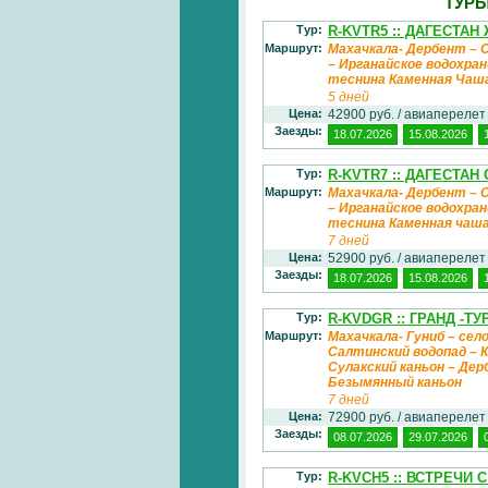
ТУРЫ
Тур:
R-KVTR5 :: ДАГЕСТАН 
Маршрут:
Махачкала- Дербент – С
– Ирганайское водохран
теснина Каменная Чаша
5 дней
Цена:
42900 руб. / авиаперелет
Заезды:
18.07.2026
15.08.2026
Тур:
R-KVTR7 :: ДАГЕСТА
Маршрут:
Махачкала- Дербент – С
– Ирганайское водохран
теснина Каменная чаша
7 дней
Цена:
52900 руб. / авиаперелет
Заезды:
18.07.2026
15.08.2026
Тур:
R-KVDGR :: ГРАНД -Т
Маршрут:
Махачкала- Гуниб – село
Салтинский водопад – К
Сулакский каньон – Дерб
Безымянный каньон
7 дней
Цена:
72900 руб. / авиаперелет
Заезды:
08.07.2026
29.07.2026
Тур:
R-KVCH5 :: ВСТРЕЧИ 