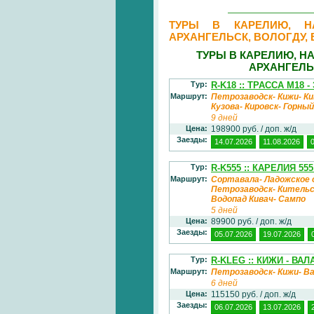
ТУРЫ В КАРЕЛИЮ, НА
АРХАНГЕЛЬСК, ВОЛОГДУ,
ТУРЫ В КАРЕЛИЮ, Н
АРХАНГЕЛЬ
Тур:
R-K18 :: ТРАССА М18
Маршрут:
Петрозаводск- Кижи- Ки
Кузова- Кировск- Горны
9 дней
Цена:
198900 руб. / доп. ж/д
Заезды:
14.07.2026
11.08.2026
Тур:
R-K555 :: КАРЕЛИЯ 5
Маршрут:
Сортавала- Ладожское о
Петрозаводск- Кительс
Водопад Кивач- Сампо
5 дней
Цена:
89900 руб. / доп. ж/д
Заезды:
05.07.2026
19.07.2026
Тур:
R-KLEG :: КИЖИ - ВА
Маршрут:
Петрозаводск- Кижи- Ва
6 дней
Цена:
115150 руб. / доп. ж/д
Заезды:
06.07.2026
13.07.2026