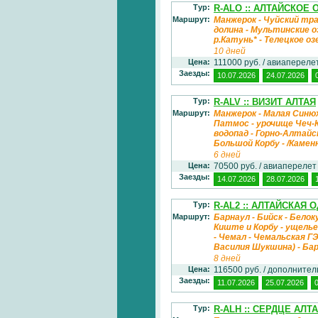
Тур:
R-ALO :: АЛТАЙСКОЕ
Маршрут:
Манжерок - Чуйский тра
долина - Мультинские о
р.Катунь* - Телецкое 
10 дней
Цена:
111000 руб. / авиаперел
Заезды:
10.07.2026
24.07.2026
Тур:
R-ALV :: ВИЗИТ АЛТАЯ
Маршрут:
Манжерок - Малая Синюх
Патмос - урочище Чеч-К
водопад - Горно-Алтайск
Большой Корбу - /Каме
6 дней
Цена:
70500 руб. / авиапереле
Заезды:
14.07.2026
28.07.2026
Тур:
R-AL2 :: АЛТАЙСКАЯ 
Маршрут:
Барнаул - Бийск - Белок
Киште и Корбу - ущелье
- Чемал - Чемальская Г
Василия Шукшина) - Ба
8 дней
Цена:
116500 руб. / дополните
Заезды:
11.07.2026
25.07.2026
Тур:
R-ALH :: СЕРДЦЕ АЛТ