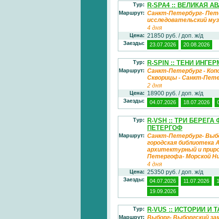
Тур:
R-SPA4 :: ВЕЛИКАЯ 
Маршрут:
Санкт-Петербург- Пете
исследовательский муз
4 дня
Цена:
21850 руб. / доп. ж/д
Заезды:
23.07.2026
20.08.2026
Тур:
R-SPIN :: ТЕНИ ИНГ
Маршрут:
Санкт-Петербург - Копор
Скворицы - Санкт-Пет
2 дня
Цена:
18900 руб. / доп. ж/д
Заезды:
04.07.2026
18.07.2026
Тур:
R-VSH :: ТРИ БЕРЕГ
ПЕТЕРГОФ
Маршрут:
Санкт-Петербург- Выбо
городская библиотека 
архитектурный и приро
Петергофа- Морской Н
4 дня
Цена:
25350 руб. / доп. ж/д
Заезды:
04.07.2026
11.07.2026
19.09.2026
Тур:
R-VUS :: ИСТОРИИ И
Маршрут:
Выборг- Выборгский зам