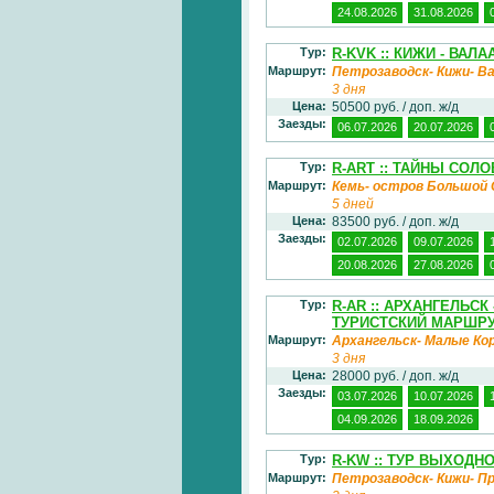
24.08.2026
31.08.2026
Тур:
R-KVK :: КИЖИ - ВАЛА
Маршрут:
Петрозаводск- Кижи- В
3 дня
Цена:
50500 руб. / доп. ж/д
Заезды:
06.07.2026
20.07.2026
Тур:
R-ART :: ТАЙНЫ СОЛ
Маршрут:
Кемь- остров Большой 
5 дней
Цена:
83500 руб. / доп. ж/д
Заезды:
02.07.2026
09.07.2026
20.08.2026
27.08.2026
Тур:
R-AR :: АРХАНГЕЛЬС
ТУРИСТСКИЙ МАРШРУ
Маршрут:
Архангельск- Малые Ко
3 дня
Цена:
28000 руб. / доп. ж/д
Заезды:
03.07.2026
10.07.2026
04.09.2026
18.09.2026
Тур:
R-KW :: ТУР ВЫХОДН
Маршрут:
Петрозаводск- Кижи- П