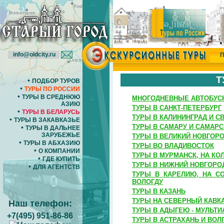
info@oldcity.ru
П
Т
•
ПОДБОР ТУРОВ
•
ТУРЫ ПО РОССИИ
•
ТУРЫ В СРЕДНЮЮ
МНОГОДНЕВНЫЕ АВТОБУС
АЗИЮ
ТУРЫ В САНКТ-ПЕТЕРБУРГ
•
ТУРЫ В БЕЛАРУСЬ
ТУРЫ В КАЛИНИНГРАД И С
•
ТУРЫ В ЗАКАВКАЗЬЕ
ТУРЫ В САМАРУ И САМАР
•
ТУРЫ В ДАЛЬНЕЕ
ЗАРУБЕЖЬЕ
ТУРЫ В ВЕЛИКИЙ НОВГОРО
•
ТУРЫ В АБХАЗИЮ
ТУРЫ ВО ВЛАДИВОСТОК
•
О КОМПАНИИ
ТУРЫ В МУРМАНСК, НА КО
•
ГДЕ КУПИТЬ
ТУРЫ В НИЖНИЙ НОВГОРО
•
ДЛЯ АГЕНТСТВ
ТУРЫ В КАРЕЛИЮ, НА СО
ВОЛОГДУ
ТУРЫ В КАЗАНЬ
ТУРЫ НА СЕВЕРНЫЙ КАВК
Наш телефон:
ТУРЫ В АДЫГЕЮ - МУЛЬТ
+7(495) 951-86-86
ТУРЫ В АСТРАХАНЬ И ВОЛ