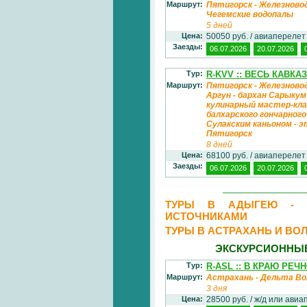
Маршрут:
Пятигорск - Железновод
Чегемские водопалы
5 дней
Цена:
50050 руб. / авиаперелет
Заезды:
06.07.2026
20.07.2026
Тур:
R-KVV :: ВЕСЬ КАВК
Маршрут:
Пятигорск - Железноводс
Аргун - бархан Сарыкум
кулинарный мастер-клас
балхарского гончарного
Сулакским каньоном - э
Пятигорск
8 дней
Цена:
68100 руб. / авиаперелет
Заезды:
06.07.2026
20.07.2026
ТУРЫ В АДЫГЕЮ - М
ИСТОЧНИКАМИ
ТУРЫ В АСТРАХАНЬ И ВО
ЭКСКУРСИОННЫЕ
Тур:
R-ASL :: В КРАЮ РЕЧ
Маршрут:
Астрахань - Дельта Во
3 дня
Цена:
28500 руб. / ж/д или ави