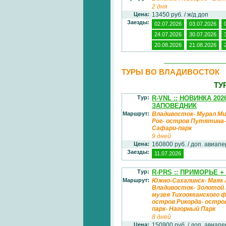
2 дня
Цена:
13450 руб. / ж/д доп
Заезды:
02.07.2026
03.07.2026
24.07.2026
30.07.2026
20.08.2026
21.08.2026
ТУРЫ ВО ВЛАДИВОСТОК
ТУ
Тур:
R-VNL :: НОВИНКА 20
ЗАПОВЕДНИК
Маршрут:
Владивосток- Мурал Ми
Рог- остров Путятина-
Сафари-парк
9 дней
Цена:
160800 руб. / доп. авиап
Заезды:
11.07.2026
Тур:
R-PRS :: ПРИМОРЬЕ 
Маршрут:
Южно-Сахалинск- Маяк 
Владивосток- Золотой 
музея Тихоокеанского 
остров Рикорда- остро
парк- Нагорный Парк
8 дней
Цена:
150900 руб. / доп. авиап