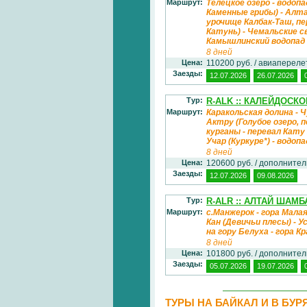
Маршрут:
Телецкое озеро - водопа
Каменные грибы) - Алта
урочище Калбак-Таш, пе
Катунь) - Чемальские 
Камышлинский водопад 
8 дней
Цена:
110200 руб. / авиаперел
Заезды:
12.07.2026
26.07.2026
Тур:
R-ALK :: КАЛЕЙДОСК
Маршрут:
Каракольская долина - 
Актру (Голубое озеро, 
курганы - перевал Кату
Учар (Куркуре*) - водопа
8 дней
Цена:
120600 руб. / дополните
Заезды:
12.07.2026
09.08.2026
Тур:
R-ALR :: АЛТАЙ ШАМБ
Маршрут:
с.Манжерок - гора Мала
Кан (Девичьи плесы) - У
на гору Белуха - гора К
8 дней
Цена:
101800 руб. / дополните
Заезды:
05.07.2026
19.07.2026
ТУРЫ НА БАЙКАЛ И В БУ