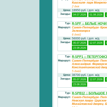
Киискиля- парк Монреп
2 дня
Цена:
18950 руб. / доп. ж/д
Заезды:
04.07.2026
01.08.2026
Тур:
R-SPF :: БЕЛЫЕ НОЧ
Маршрут:
Санкт-Петербург- Крон
Зеленогорск
6 дней
Цена:
56000 руб. / доп. ж/д
Заезды:
05.07.2026
12.07.2026
23.08.2026
Тур:
R-SPP1 :: ПЕТЕРГОФ
Маршрут:
Санкт-Петербург- Пете
Александрия- Фермерск
Константиновский дво
5 дней
Цена:
38700 руб. / доп. ж/д
Заезды:
05.07.2026
12.07.2026
23.08.2026
Тур:
R-SPB12 :: БОЛЬШОЕ 
Маршрут:
Санкт-Петербург- Пет
Невская лавра- Царско
Михайловский дворец- 