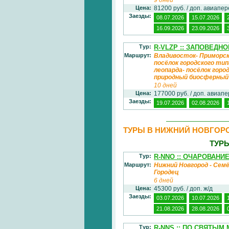
Цена:
81200 руб. / доп. авиапе
Заезды:
08.07.2026
15.07.2026
16.09.2026
23.09.2026
Тур:
R-VLZP :: ЗАПОВЕДН
Маршрут:
Владивосток- Приморск
посёлок городского тип
леопарда- посёлок гор
природный биосферный
10 дней
Цена:
177000 руб. / доп. авиап
Заезды:
19.07.2026
02.08.2026
ТУРЫ В НИЖНИЙ НОВГОР
ТУР
Тур:
R-NNO :: ОЧАРОВАНИ
Маршрут:
Нижний Новгород - Семё
Городец
6 дней
Цена:
45300 руб. / доп. ж/д
Заезды:
03.07.2026
10.07.2026
21.08.2026
28.08.2026
Тур:
R-NNS :: ПО СВЯТЫ