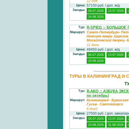
12 дня
Цена:
57150 руб. / доп. ж/д
Заезды:
06.07.2026
13.07.2026
24.08.2026
Тур:
R-SPB11 :: БОЛЬШОЕ 
Маршрут:
Санкт-Петербург- Пет
Невская лавра- Царско
Михайловский дворец-
11 день
Цена:
49450 руб. / доп. ж/д
Заезды:
06.07.2026
13.07.2026
24.08.2026
ТУРЫ В КАЛИНИНГРАД И 
Т
Тур:
R-AKQ :: АЗБУКА ЭК
по октябрь)
Маршрут:
Калининград - Куршская
Гусев- Светлогорск
6 дней
Цена:
27500 руб. / доп. авиапе
Заезды:
06.07.2026
13.07.2026
24.08.2026
31.08.2026