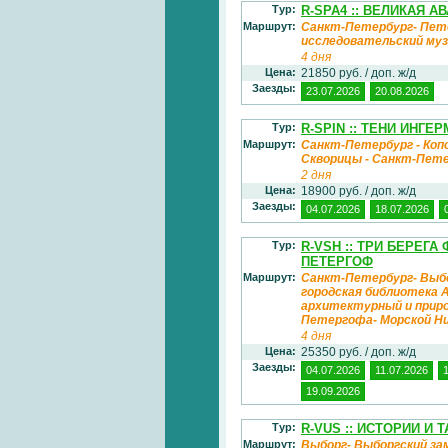
Тур:
R-SPA4 :: ВЕЛИКАЯ 
Маршрут:
Санкт-Петербург- Пете
исследовательский муз
4 дня
Цена:
21850 руб. / доп. ж/д
Заезды:
23.07.2026
20.08.2026
Тур:
R-SPIN :: ТЕНИ ИНГ
Маршрут:
Санкт-Петербург - Копор
Скворицы - Санкт-Пет
2 дня
Цена:
18900 руб. / доп. ж/д
Заезды:
04.07.2026
18.07.2026
Тур:
R-VSH :: ТРИ БЕРЕГ
ПЕТЕРГОФ
Маршрут:
Санкт-Петербург- Выбо
городская библиотека 
архитектурный и приро
Петергофа- Морской Н
4 дня
Цена:
25350 руб. / доп. ж/д
Заезды:
04.07.2026
11.07.2026
19.09.2026
Тур:
R-VUS :: ИСТОРИИ И
Маршрут:
Выборг- Выборгский зам