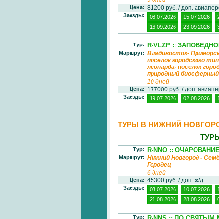
Цена:
81200 руб. / доп. авиапе
Заезды:
08.07.2026
15.07.2026
16.09.2026
23.09.2026
Тур:
R-VLZP :: ЗАПОВЕДН
Маршрут:
Владивосток- Приморск
посёлок городского тип
леопарда- посёлок гор
природный биосферный
10 дней
Цена:
177000 руб. / доп. авиап
Заезды:
19.07.2026
02.08.2026
ТУРЫ В НИЖНИЙ НОВГОР
ТУР
Тур:
R-NNO :: ОЧАРОВАНИ
Маршрут:
Нижний Новгород - Семё
Городец
6 дней
Цена:
45300 руб. / доп. ж/д
Заезды:
03.07.2026
10.07.2026
21.08.2026
28.08.2026
Тур:
R-NNS :: ПО СВЯТЫ