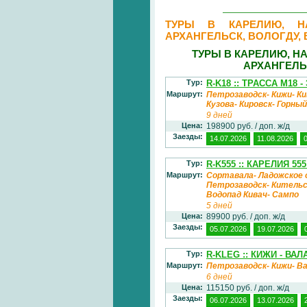
ТУРЫ В КАРЕЛИЮ, НА
АРХАНГЕЛЬСК, ВОЛОГДУ,
ТУРЫ В КАРЕЛИЮ, Н
АРХАНГЕЛЬ
Тур:
R-K18 :: ТРАССА М18
Маршрут:
Петрозаводск- Кижи- Ки
Кузова- Кировск- Горны
9 дней
Цена:
198900 руб. / доп. ж/д
Заезды:
14.07.2026
11.08.2026
Тур:
R-K555 :: КАРЕЛИЯ 5
Маршрут:
Сортавала- Ладожское о
Петрозаводск- Кительс
Водопад Кивач- Сампо
5 дней
Цена:
89900 руб. / доп. ж/д
Заезды:
05.07.2026
19.07.2026
Тур:
R-KLEG :: КИЖИ - ВА
Маршрут:
Петрозаводск- Кижи- Ва
6 дней
Цена:
115150 руб. / доп. ж/д
Заезды:
06.07.2026
13.07.2026