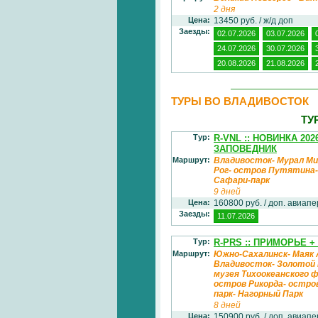
2 дня
Цена:
13450 руб. / ж/д доп
Заезды:
02.07.2026
03.07.2026
24.07.2026
30.07.2026
20.08.2026
21.08.2026
ТУРЫ ВО ВЛАДИВОСТОК
ТУ
Тур:
R-VNL :: НОВИНКА 20
ЗАПОВЕДНИК
Маршрут:
Владивосток- Мурал Ми
Рог- остров Путятина-
Сафари-парк
9 дней
Цена:
160800 руб. / доп. авиап
Заезды:
11.07.2026
Тур:
R-PRS :: ПРИМОРЬЕ 
Маршрут:
Южно-Сахалинск- Маяк 
Владивосток- Золотой 
музея Тихоокеанского 
остров Рикорда- остро
парк- Нагорный Парк
8 дней
Цена:
150900 руб. / доп. авиап