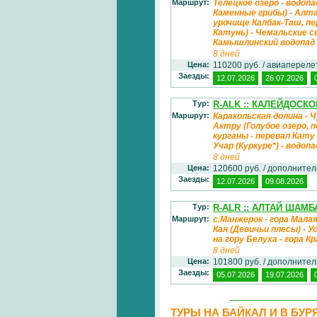
Маршрут:
Телецкое озеро - водопа
Каменные грибы) - Алта
урочище Калбак-Таш, пе
Катунь) - Чемальские 
Камышлинский водопад 
8 дней
Цена:
110200 руб. / авиаперел
Заезды:
12.07.2026
26.07.2026
Тур:
R-ALK :: КАЛЕЙДОСК
Маршрут:
Каракольская долина - 
Актру (Голубое озеро, 
курганы - перевал Кату
Учар (Куркуре*) - водопа
8 дней
Цена:
120600 руб. / дополните
Заезды:
12.07.2026
09.08.2026
Тур:
R-ALR :: АЛТАЙ ШАМБ
Маршрут:
с.Манжерок - гора Мала
Кан (Девичьи плесы) - У
на гору Белуха - гора К
8 дней
Цена:
101800 руб. / дополните
Заезды:
05.07.2026
19.07.2026
ТУРЫ НА БАЙКАЛ И В БУ