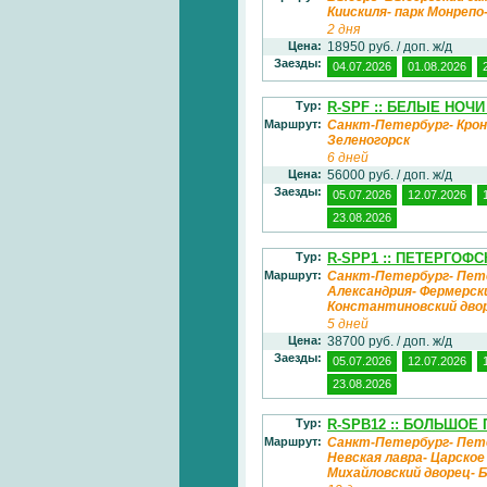
Киискиля- парк Монреп
2 дня
Цена:
18950 руб. / доп. ж/д
Заезды:
04.07.2026
01.08.2026
Тур:
R-SPF :: БЕЛЫЕ НОЧ
Маршрут:
Санкт-Петербург- Крон
Зеленогорск
6 дней
Цена:
56000 руб. / доп. ж/д
Заезды:
05.07.2026
12.07.2026
23.08.2026
Тур:
R-SPP1 :: ПЕТЕРГОФ
Маршрут:
Санкт-Петербург- Пете
Александрия- Фермерск
Константиновский дво
5 дней
Цена:
38700 руб. / доп. ж/д
Заезды:
05.07.2026
12.07.2026
23.08.2026
Тур:
R-SPB12 :: БОЛЬШОЕ 
Маршрут:
Санкт-Петербург- Пет
Невская лавра- Царско
Михайловский дворец- 