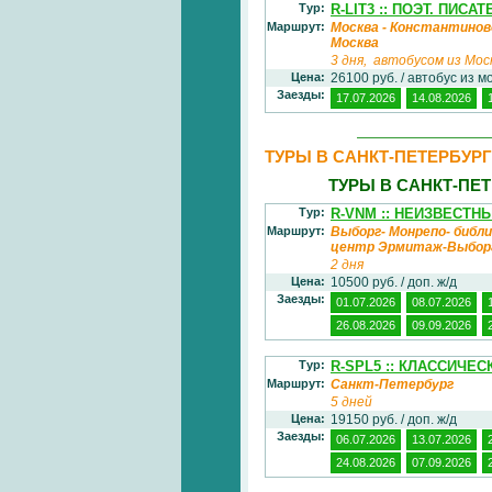
Тур:
R-LIT3 :: ПОЭТ. ПИСА
Маршрут:
Москва - Константиново 
Москва
3 дня, автобусом из Мос
Цена:
26100 руб. / автобус из м
Заезды:
17.07.2026
14.08.2026
ТУРЫ В САНКТ-ПЕТЕРБУРГ
ТУРЫ В САНКТ-ПЕ
Тур:
R-VNM :: НЕИЗВЕСТН
Маршрут:
Выборг- Монрепо- библ
центр Эрмитаж-Выбо
2 дня
Цена:
10500 руб. / доп. ж/д
Заезды:
01.07.2026
08.07.2026
26.08.2026
09.09.2026
Тур:
R-SPL5 :: КЛАССИЧЕ
Маршрут:
Санкт-Петербург
5 дней
Цена:
19150 руб. / доп. ж/д
Заезды:
06.07.2026
13.07.2026
24.08.2026
07.09.2026