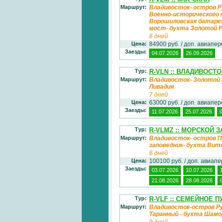
Маршрут:
Владивосток- остров Р
Военно-исторического 
Ворошиловская батарея
мост- бухта Золотой 
8 дней
Цена:
84900 руб. / доп. авиапе
Заезды:
04.07.2026
26.09.2026
Тур:
R-VLN :: ВЛАДИВОСТО
Маршрут:
Владивосток- Золотой 
Ливадия
7 дней
Цена:
63000 руб. / доп. авиапе
Заезды:
11.07.2026
25.07.2026
Тур:
R-VLMZ :: МОРСКОЙ 
Маршрут:
Владивосток- остров П
заповедник- бухта Вит
6 дней
Цена:
100100 руб. / доп. авиап
Заезды:
03.07.2026
10.07.2026
21.08.2026
28.08.2026
Тур:
R-VLF :: СЕМЕЙНОЕ 
Маршрут:
Владивосток-остров Рус
Таранный - бухта Шамор
9 дней