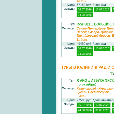
12 дня
Цена:
57150 руб. / доп. ж/д
Заезды:
06.07.2026
13.07.2026
24.08.2026
Тур:
R-SPB11 :: БОЛЬШОЕ 
Маршрут:
Санкт-Петербург- Пет
Невская лавра- Царско
Михайловский дворец-
11 день
Цена:
49450 руб. / доп. ж/д
Заезды:
06.07.2026
13.07.2026
24.08.2026
ТУРЫ В КАЛИНИНГРАД И 
Т
Тур:
R-AKQ :: АЗБУКА ЭК
по октябрь)
Маршрут:
Калининград - Куршская
Гусев- Светлогорск
6 дней
Цена:
27500 руб. / доп. авиапе
Заезды:
06.07.2026
13.07.2026
24.08.2026
31.08.2026