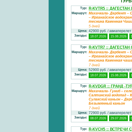
ТУРЫ
Тур:
R-KVTR5 :: ДАГЕСТАН 
Маршрут:
Махачкала- Дербент – С
– Ирганайское водохран
теснина Каменная Чаша
5 дней
Цена:
42900 руб. / авиаперелет
Заезды:
18.07.2026
15.08.2026
Тур:
R-KVTR7 :: ДАГЕСТА
Маршрут:
Махачкала- Дербент – С
– Ирганайское водохран
теснина Каменная чаша
7 дней
Цена:
52900 руб. / авиаперелет
Заезды:
18.07.2026
15.08.2026
Тур:
R-KVDGR :: ГРАНД -Т
Маршрут:
Махачкала- Гуниб – село
Салтинский водопад – К
Сулакский каньон – Дерб
Безымянный каньон
7 дней
Цена:
72900 руб. / авиаперелет
Заезды:
08.07.2026
29.07.2026
Тур:
R-KVCH5 :: ВСТРЕЧИ 