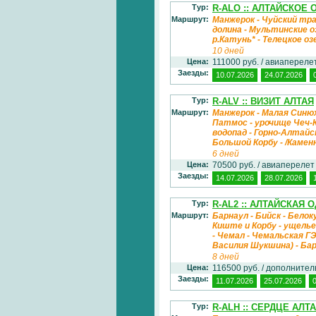
Тур:
R-ALO :: АЛТАЙСКОЕ
Маршрут:
Манжерок - Чуйский тра
долина - Мультинские о
р.Катунь* - Телецкое 
10 дней
Цена:
111000 руб. / авиаперел
Заезды:
10.07.2026
24.07.2026
Тур:
R-ALV :: ВИЗИТ АЛТАЯ
Маршрут:
Манжерок - Малая Синюх
Патмос - урочище Чеч-К
водопад - Горно-Алтайск
Большой Корбу - /Каме
6 дней
Цена:
70500 руб. / авиапереле
Заезды:
14.07.2026
28.07.2026
Тур:
R-AL2 :: АЛТАЙСКАЯ 
Маршрут:
Барнаул - Бийск - Белок
Киште и Корбу - ущелье
- Чемал - Чемальская Г
Василия Шукшина) - Ба
8 дней
Цена:
116500 руб. / дополните
Заезды:
11.07.2026
25.07.2026
Тур:
R-ALH :: СЕРДЦЕ АЛТ