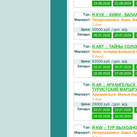
24.08.2026
31.08.2026
Тур:
R-KVK :: КИЖИ - ВАЛА
Маршрут:
Петрозаводск- Кижи- В
3 дня
Цена:
50500 руб. / доп. ж/д
Заезды:
06.07.2026
20.07.2026
Тур:
R-ART :: ТАЙНЫ СОЛ
Маршрут:
Кемь- остров Большой 
5 дней
Цена:
83500 руб. / доп. ж/д
Заезды:
02.07.2026
09.07.2026
20.08.2026
27.08.2026
Тур:
R-AR :: АРХАНГЕЛЬС
ТУРИСТСКИЙ МАРШРУ
Маршрут:
Архангельск- Малые Ко
3 дня
Цена:
28000 руб. / доп. ж/д
Заезды:
03.07.2026
10.07.2026
04.09.2026
18.09.2026
Тур:
R-KW :: ТУР ВЫХОДН
Маршрут:
Петрозаводск- Кижи- П