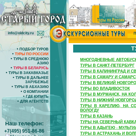
info@oldcity.ru
П
Т
•
ПОДБОР ТУРОВ
•
ТУРЫ ПО РОССИИ
•
ТУРЫ В СРЕДНЮЮ
МНОГОДНЕВНЫЕ АВТОБУС
АЗИЮ
ТУРЫ В САНКТ-ПЕТЕРБУРГ
•
ТУРЫ В БЕЛАРУСЬ
ТУРЫ В КАЛИНИНГРАД И С
•
ТУРЫ В ЗАКАВКАЗЬЕ
ТУРЫ В САМАРУ И САМАР
•
ТУРЫ В ДАЛЬНЕЕ
ЗАРУБЕЖЬЕ
ТУРЫ В ВЕЛИКИЙ НОВГОРО
•
ТУРЫ В АБХАЗИЮ
ТУРЫ ВО ВЛАДИВОСТОК
•
О КОМПАНИИ
ТУРЫ В МУРМАНСК, НА КО
•
ГДЕ КУПИТЬ
ТУРЫ В НИЖНИЙ НОВГОРО
•
ДЛЯ АГЕНТСТВ
ТУРЫ В КАРЕЛИЮ, НА СО
ВОЛОГДУ
ТУРЫ В КАЗАНЬ
ТУРЫ НА СЕВЕРНЫЙ КАВК
Наш телефон:
ТУРЫ В АДЫГЕЮ - МУЛЬТ
+7(495) 951-86-86
ТУРЫ В АСТРАХАНЬ И ВОЛ