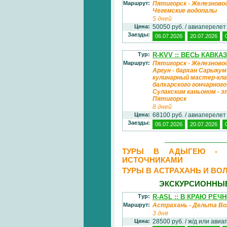
Маршрут:
Пятигорск - Железновод
Чегемские водопалы
5 дней
Цена:
50050 руб. / авиаперелет
Заезды:
06.07.2026
20.07.2026
Тур:
R-KVV :: ВЕСЬ КАВК
Маршрут:
Пятигорск - Железноводс
Аргун - бархан Сарыкум
кулинарный мастер-клас
балхарского гончарного
Сулакским каньоном - э
Пятигорск
8 дней
Цена:
68100 руб. / авиаперелет
Заезды:
06.07.2026
20.07.2026
ТУРЫ В АДЫГЕЮ - М
ИСТОЧНИКАМИ
ТУРЫ В АСТРАХАНЬ И ВО
ЭКСКУРСИОННЫЕ
Тур:
R-ASL :: В КРАЮ РЕЧ
Маршрут:
Астрахань - Дельта Во
3 дня
Цена:
28500 руб. / ж/д или ави