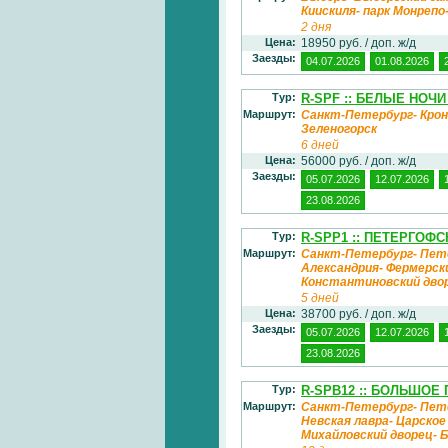
Киискиля- парк Монреп
2 дня
Цена:
18950 руб. / доп. ж/д
Заезды:
04.07.2026
01.08.2026
Тур:
R-SPF :: БЕЛЫЕ НОЧ
Маршрут:
Санкт-Петербург- Крон
Зеленогорск
6 дней
Цена:
56000 руб. / доп. ж/д
Заезды:
05.07.2026
12.07.2026
23.08.2026
Тур:
R-SPP1 :: ПЕТЕРГОФ
Маршрут:
Санкт-Петербург- Пете
Александрия- Фермерск
Константиновский дво
5 дней
Цена:
38700 руб. / доп. ж/д
Заезды:
05.07.2026
12.07.2026
23.08.2026
Тур:
R-SPB12 :: БОЛЬШОЕ 
Маршрут:
Санкт-Петербург- Пет
Невская лавра- Царско
Михайловский дворец- 