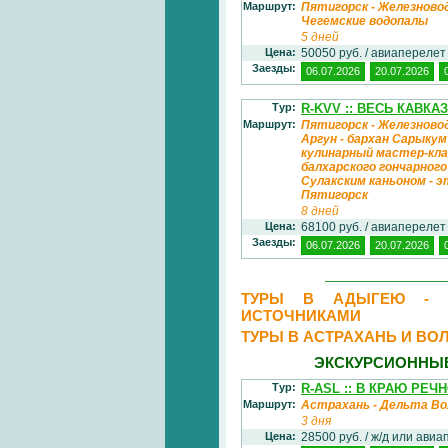
Маршрут:
Пятигорск - Железновод
Чегемские водопалы
5 дней
Цена:
50050 руб. / авиаперелет
Заезды:
06.07.2026
20.07.2026
Тур:
R-KVV :: ВЕСЬ КАВК
Маршрут:
Пятигорск - Железноводс
Аргун - бархан Сарыкум
кулинарный мастер-клас
балхарского гончарного
Сулакским каньоном - э
Пятигорск
8 дней
Цена:
68100 руб. / авиаперелет
Заезды:
06.07.2026
20.07.2026
ТУРЫ В АДЫГЕЮ - М
ИСТОЧНИКАМИ
ТУРЫ В АСТРАХАНЬ И ВО
ЭКСКУРСИОННЫЕ
Тур:
R-ASL :: В КРАЮ РЕЧ
Маршрут:
Астрахань - Дельта Во
3 дня
Цена:
28500 руб. / ж/д или ави