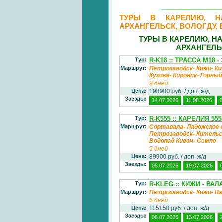
ТУРЫ В КАРЕЛИЮ, НА
АРХАНГЕЛЬСК, ВОЛОГДУ,
ТУРЫ В КАРЕЛИЮ, Н
АРХАНГЕЛЬ
Тур:
R-K18 :: ТРАССА М18
Маршрут:
Петрозаводск- Кижи- Ки
Кузова- Кировск- Горны
9 дней
Цена:
198900 руб. / доп. ж/д
Заезды:
14.07.2026
11.08.2026
Тур:
R-K555 :: КАРЕЛИЯ 5
Маршрут:
Сортавала- Ладожское о
Петрозаводск- Кительс
Водопад Кивач- Сампо
5 дней
Цена:
89900 руб. / доп. ж/д
Заезды:
05.07.2026
19.07.2026
Тур:
R-KLEG :: КИЖИ - ВА
Маршрут:
Петрозаводск- Кижи- Ва
6 дней
Цена:
115150 руб. / доп. ж/д
Заезды:
06.07.2026
13.07.2026