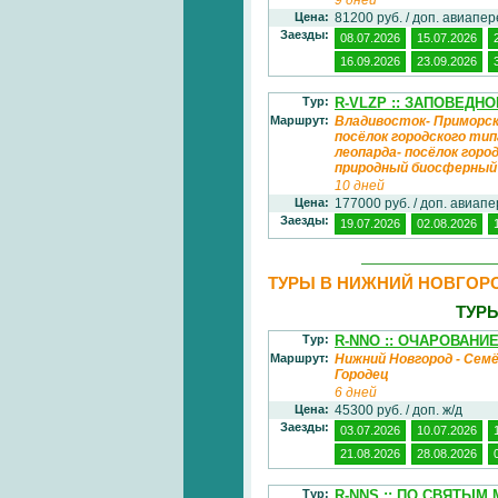
Цена:
81200 руб. / доп. авиапе
Заезды:
08.07.2026
15.07.2026
16.09.2026
23.09.2026
Тур:
R-VLZP :: ЗАПОВЕДН
Маршрут:
Владивосток- Приморск
посёлок городского тип
леопарда- посёлок гор
природный биосферный
10 дней
Цена:
177000 руб. / доп. авиап
Заезды:
19.07.2026
02.08.2026
ТУРЫ В НИЖНИЙ НОВГОР
ТУР
Тур:
R-NNO :: ОЧАРОВАНИ
Маршрут:
Нижний Новгород - Семё
Городец
6 дней
Цена:
45300 руб. / доп. ж/д
Заезды:
03.07.2026
10.07.2026
21.08.2026
28.08.2026
Тур:
R-NNS :: ПО СВЯТЫ