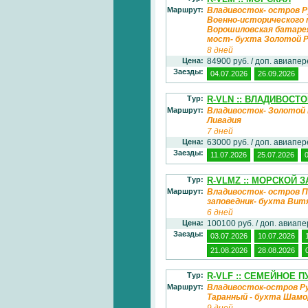
Маршрут:
Владивосток- остров Р
Военно-исторического 
Ворошиловская батарея
мост- бухта Золотой 
8 дней
Цена:
84900 руб. / доп. авиапе
Заезды:
04.07.2026
26.09.2026
Тур:
R-VLN :: ВЛАДИВОСТО
Маршрут:
Владивосток- Золотой 
Ливадия
7 дней
Цена:
63000 руб. / доп. авиапе
Заезды:
11.07.2026
25.07.2026
Тур:
R-VLMZ :: МОРСКОЙ 
Маршрут:
Владивосток- остров П
заповедник- бухта Вит
6 дней
Цена:
100100 руб. / доп. авиап
Заезды:
03.07.2026
10.07.2026
21.08.2026
28.08.2026
Тур:
R-VLF :: СЕМЕЙНОЕ 
Маршрут:
Владивосток-остров Рус
Таранный - бухта Шамор
9 дней