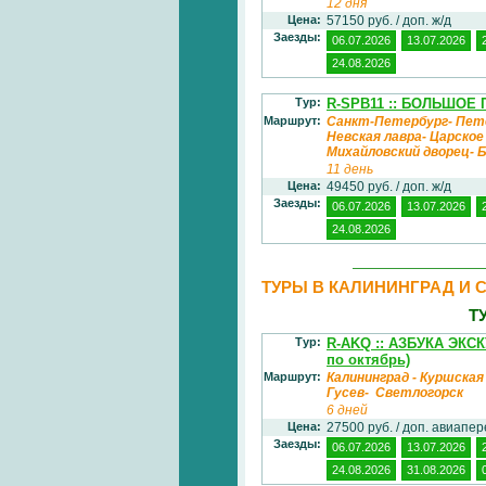
12 дня
Цена:
57150 руб. / доп. ж/д
Заезды:
06.07.2026
13.07.2026
24.08.2026
Тур:
R-SPB11 :: БОЛЬШОЕ 
Маршрут:
Санкт-Петербург- Пет
Невская лавра- Царско
Михайловский дворец-
11 день
Цена:
49450 руб. / доп. ж/д
Заезды:
06.07.2026
13.07.2026
24.08.2026
ТУРЫ В КАЛИНИНГРАД И 
Т
Тур:
R-AKQ :: АЗБУКА ЭК
по октябрь)
Маршрут:
Калининград - Куршская
Гусев- Светлогорск
6 дней
Цена:
27500 руб. / доп. авиапе
Заезды:
06.07.2026
13.07.2026
24.08.2026
31.08.2026