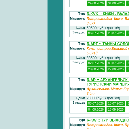
24.08.2026
31.08.2026
Тур:
R-KVK :: КИЖИ - ВАЛА
Маршрут:
Петрозаводск- Кижи- В
3 дня
Цена:
50500 руб. / доп. ж/д
Заезды:
06.07.2026
20.07.2026
Тур:
R-ART :: ТАЙНЫ СОЛ
Маршрут:
Кемь- остров Большой 
5 дней
Цена:
83500 руб. / доп. ж/д
Заезды:
02.07.2026
09.07.2026
20.08.2026
27.08.2026
Тур:
R-AR :: АРХАНГЕЛЬС
ТУРИСТСКИЙ МАРШРУ
Маршрут:
Архангельск- Малые Ко
3 дня
Цена:
28000 руб. / доп. ж/д
Заезды:
03.07.2026
10.07.2026
04.09.2026
18.09.2026
Тур:
R-KW :: ТУР ВЫХОДН
Маршрут:
Петрозаводск- Кижи- П