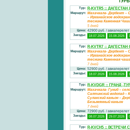
ТУРЫ
Тур:
R-KVTR5 :: ДАГЕСТАН 
Маршрут:
Махачкала- Дербент – С
– Ирганайское водохран
теснина Каменная Чаша
5 дней
Цена:
42900 руб. / авиаперелет
Заезды:
18.07.2026
15.08.2026
Тур:
R-KVTR7 :: ДАГЕСТА
Маршрут:
Махачкала- Дербент – С
– Ирганайское водохран
теснина Каменная чаша
7 дней
Цена:
52900 руб. / авиаперелет
Заезды:
18.07.2026
15.08.2026
Тур:
R-KVDGR :: ГРАНД -Т
Маршрут:
Махачкала- Гуниб – село
Салтинский водопад – К
Сулакский каньон – Дерб
Безымянный каньон
7 дней
Цена:
72900 руб. / авиаперелет
Заезды:
08.07.2026
29.07.2026
Тур:
R-KVCH5 :: ВСТРЕЧИ 