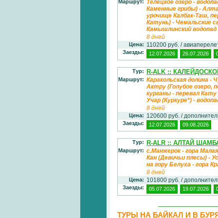
Маршрут:
Телецкое озеро - водопа
Каменные грибы) - Алта
урочище Калбак-Таш, пе
Катунь) - Чемальские 
Камышлинский водопад 
8 дней
Цена:
110200 руб. / авиаперел
Заезды:
12.07.2026
26.07.2026
Тур:
R-ALK :: КАЛЕЙДОСК
Маршрут:
Каракольская долина - 
Актру (Голубое озеро, 
курганы - перевал Кату
Учар (Куркуре*) - водопа
8 дней
Цена:
120600 руб. / дополните
Заезды:
12.07.2026
09.08.2026
Тур:
R-ALR :: АЛТАЙ ШАМБ
Маршрут:
с.Манжерок - гора Мала
Кан (Девичьи плесы) - У
на гору Белуха - гора К
8 дней
Цена:
101800 руб. / дополните
Заезды:
05.07.2026
19.07.2026
ТУРЫ НА БАЙКАЛ И В БУ