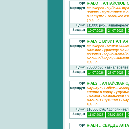
Тур:
R-ALO :: АЛТАЙСКОЕ
Маршрут:
Манжерок - Чуйский тра
долина - Мультинские о
р.Катунь* - Телецкое 
10 дней
Цена:
111000 руб. / авиаперел
Заезды:
10.07.2026
24.07.2026
Тур:
R-ALV :: ВИЗИТ АЛТАЯ
Маршрут:
Манжерок - Малая Синюх
Патмос - урочище Чеч-К
водопад - Горно-Алтайск
Большой Корбу - /Каме
6 дней
Цена:
70500 руб. / авиапереле
Заезды:
14.07.2026
28.07.2026
Тур:
R-AL2 :: АЛТАЙСКАЯ 
Маршрут:
Барнаул - Бийск - Белок
Киште и Корбу - ущелье
- Чемал - Чемальская Г
Василия Шукшина) - Ба
8 дней
Цена:
116500 руб. / дополните
Заезды:
11.07.2026
25.07.2026
Тур:
R-ALH :: СЕРДЦЕ АЛТ