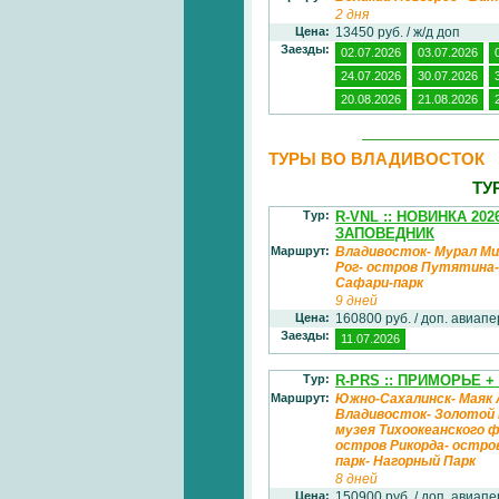
2 дня
Цена:
13450 руб. / ж/д доп
Заезды:
02.07.2026
03.07.2026
24.07.2026
30.07.2026
20.08.2026
21.08.2026
ТУРЫ ВО ВЛАДИВОСТОК
ТУ
Тур:
R-VNL :: НОВИНКА 20
ЗАПОВЕДНИК
Маршрут:
Владивосток- Мурал Ми
Рог- остров Путятина-
Сафари-парк
9 дней
Цена:
160800 руб. / доп. авиап
Заезды:
11.07.2026
Тур:
R-PRS :: ПРИМОРЬЕ 
Маршрут:
Южно-Сахалинск- Маяк 
Владивосток- Золотой 
музея Тихоокеанского 
остров Рикорда- остро
парк- Нагорный Парк
8 дней
Цена:
150900 руб. / доп. авиап