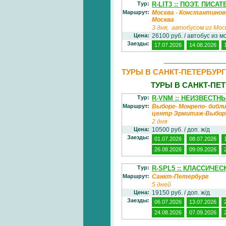
Тур:
R-LIT3 :: ПОЭТ. ПИСА
Маршрут:
Москва - Константиново 
Москва
3 дня, автобусом из Мос
Цена:
26100 руб. / автобус из м
Заезды:
17.07.2026
14.08.2026
ТУРЫ В САНКТ-ПЕТЕРБУРГ
ТУРЫ В САНКТ-ПЕ
Тур:
R-VNM :: НЕИЗВЕСТН
Маршрут:
Выборг- Монрепо- библ
центр Эрмитаж-Выбо
2 дня
Цена:
10500 руб. / доп. ж/д
Заезды:
01.07.2026
08.07.2026
26.08.2026
09.09.2026
Тур:
R-SPL5 :: КЛАССИЧЕ
Маршрут:
Санкт-Петербург
5 дней
Цена:
19150 руб. / доп. ж/д
Заезды:
06.07.2026
13.07.2026
24.08.2026
07.09.2026