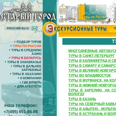
info@oldcity.ru
П
Т
•
ПОДБОР ТУРОВ
•
ТУРЫ ПО РОССИИ
•
ТУРЫ В СРЕДНЮЮ
МНОГОДНЕВНЫЕ АВТОБУС
АЗИЮ
ТУРЫ В САНКТ-ПЕТЕРБУРГ
•
ТУРЫ В БЕЛАРУСЬ
ТУРЫ В КАЛИНИНГРАД И С
•
ТУРЫ В ЗАКАВКАЗЬЕ
ТУРЫ В САМАРУ И САМАР
•
ТУРЫ В ДАЛЬНЕЕ
ЗАРУБЕЖЬЕ
ТУРЫ В ВЕЛИКИЙ НОВГОРО
•
ТУРЫ В АБХАЗИЮ
ТУРЫ ВО ВЛАДИВОСТОК
•
О КОМПАНИИ
ТУРЫ В МУРМАНСК, НА КО
•
ГДЕ КУПИТЬ
ТУРЫ В НИЖНИЙ НОВГОРО
•
ДЛЯ АГЕНТСТВ
ТУРЫ В КАРЕЛИЮ, НА СО
ВОЛОГДУ
ТУРЫ В КАЗАНЬ
ТУРЫ НА СЕВЕРНЫЙ КАВК
Наш телефон:
ТУРЫ В АДЫГЕЮ - МУЛЬТ
+7(495) 951-86-86
ТУРЫ В АСТРАХАНЬ И ВОЛ