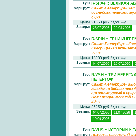
Тур:
R-SPA4 :: ВЕЛИКАЯ 
Маршрут:
Санкт-Петербург- Пете
исследовательский муз
4 дня
Цена:
21850 руб. / доп. ж/д
Заезды:
23.07.2026
20.08.2026
Тур:
R-SPIN :: ТЕНИ ИНГ
Маршрут:
Санкт-Петербург - Копор
Скворицы - Санкт-Пет
2 дня
Цена:
18900 руб. / доп. ж/д
Заезды:
04.07.2026
18.07.2026
Тур:
R-VSH :: ТРИ БЕРЕГ
ПЕТЕРГОФ
Маршрут:
Санкт-Петербург- Выбо
городская библиотека 
архитектурный и приро
Петергофа- Морской Н
4 дня
Цена:
25350 руб. / доп. ж/д
Заезды:
04.07.2026
11.07.2026
19.09.2026
Тур:
R-VUS :: ИСТОРИИ И
Маршрут:
Выборг- Выборгский зам