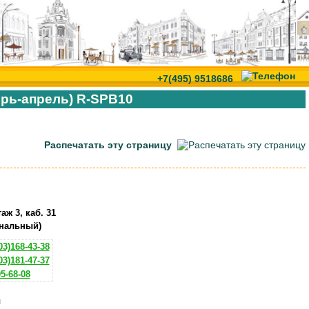
+7(495) 9518686
брь-апрель) R-SPB10
Распечатать эту страницу
аж 3, каб. 31
нальный)
3)168-43-38
3)181-47-37
5-68-08
ы