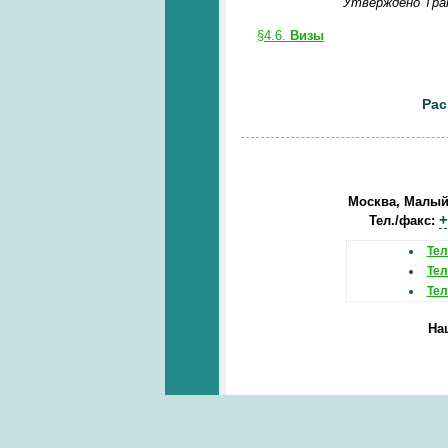
Утверждено Тра
§4.6.
Визы
Рас
Москва, Малый Т
+
Тел./факс:
Тел
Тел
Тел
На