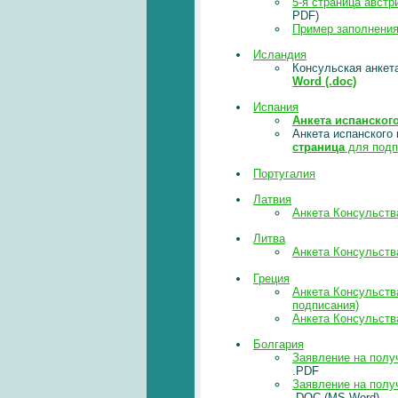
5-я страница австр
PDF)
Пример заполнения 
Исландия
Консульская анкет
Word (.doc)
Испания
Анкета испанског
Анкета испанского
страница
для подп
Португалия
Латвия
Анкета Консульств
Литва
Анкета Консульств
Греция
Анкета Консульств
подписания)
Анкета Консульства
Болгария
Заявление на полу
.PDF
Заявление на полу
.DOC (MS Word)