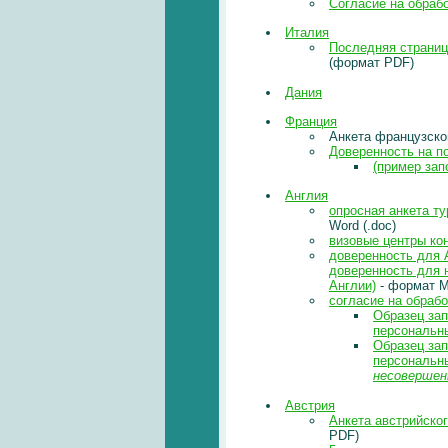
Согласие на обраб
Италия
Последняя страниц
(формат PDF)
Дания
Франция
Анкета французско
Доверенность на п
(пример зап
Англия
опросная анкета т
Word (.doc)
визовые центры ко
доверенность для 
доверенность для 
Англии)
- формат M
согласие на обраб
Образец зап
персональн
Образец зап
персональн
несовершен
Австрия
Анкета австрийско
PDF)