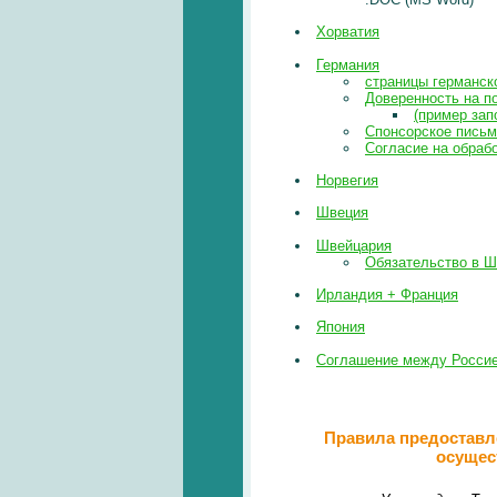
Хорватия
Германия
страницы германск
Доверенность на п
(пример зап
Спонсорское письм
Согласие на обраб
Норвегия
Швеция
Швейцария
Обязательство в 
Ирландия + Франция
Япония
Соглашение между Россие
Правила предоставле
осущес