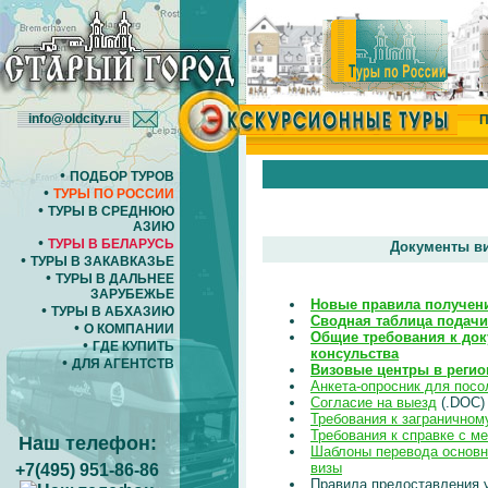
info@oldcity.ru
П
•
ПОДБОР ТУРОВ
•
ТУРЫ ПО РОССИИ
•
ТУРЫ В СРЕДНЮЮ
АЗИЮ
•
ТУРЫ В БЕЛАРУСЬ
Документы ви
•
ТУРЫ В ЗАКАВКАЗЬЕ
•
ТУРЫ В ДАЛЬНЕЕ
ЗАРУБЕЖЬЕ
Новые правила получен
•
ТУРЫ В АБХАЗИЮ
Сводная таблица подачи
•
О КОМПАНИИ
Общие требования к до
•
ГДЕ КУПИТЬ
консульства
•
ДЛЯ АГЕНТСТВ
Визовые центры в регио
Анкета-опросник для посо
Согласие на выезд
(.DOC)
Требования к заграничном
Требования к справке с м
Наш телефон:
Шаблоны перевода основн
визы
+7(495) 951-86-86
Правила предоставления у