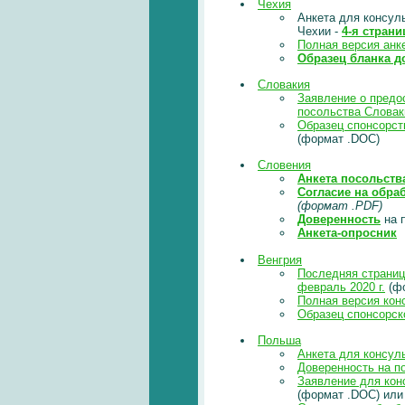
Чехия
Анкета для консул
Чехии -
4-я стран
Полная версия анк
Образец бланка д
Словакия
Заявление о предо
посольства Словак
Образец спонсорст
(формат .DOC)
Словения
Анкета посольств
Согласие на обра
(формат .PDF)
Доверенность
на 
Анкета-опросник
Венгрия
Последняя страниц
февраль 2020 г.
(ф
Полная версия кон
Образец спонсорск
Польша
Анкета для консул
Доверенность на п
Заявление для кон
(формат .DOC) ил